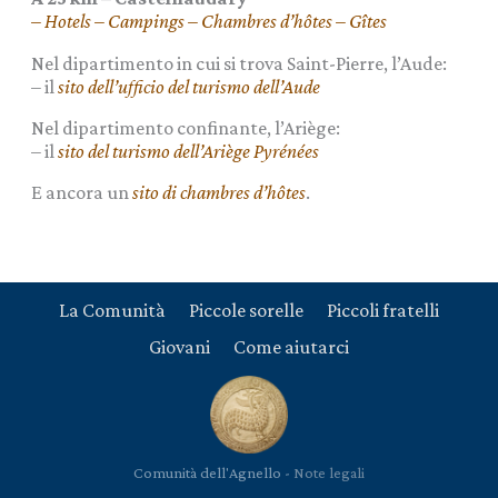
– Hotels – Campings – Chambres d’hôtes – Gîtes
Nel dipartimento in cui si trova Saint-Pierre, l’Aude:
– il
sito dell’ufficio del turismo dell’Aude
Nel dipartimento confinante, l’Ariège:
– il
sito del turismo dell’Ariège Pyrénées
E ancora un
sito di chambres d’hôtes
.
La Comunità
Piccole sorelle
Piccoli fratelli
Giovani
Come aiutarci
Comunità dell'Agnello -
Note legali