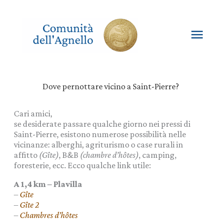
Vai
al
contenuto
Men
princ
Dove pernottare vicino a Saint-Pierre?
Cari amici,
se desiderate passare qualche giorno nei pressi di
Saint-Pierre, esistono numerose possibilità nelle
vicinanze: alberghi, agriturismo o case rurali in
affitto
(Gîte)
, B&B
(chambre d’hôtes)
, camping,
foresterie, ecc. Ecco qualche link utile:
A 1,4 km – Plavilla
–
Gîte
–
Gîte 2
–
Chambres d’hôtes