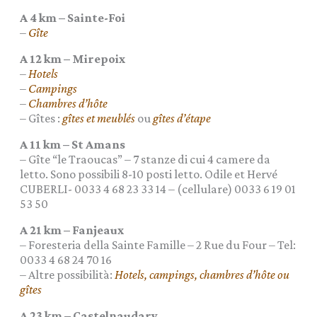
A 4 km – Sainte-Foi
–
Gîte
A 12 km – Mirepoix
–
Hotels
–
Campings
–
Chambres d’hôte
– Gîtes :
gîtes et meublés
ou
gîtes d’étape
A 11 km – St Amans
– Gîte “le Traoucas” – 7 stanze di cui 4 camere da
letto. Sono possibili 8-10 posti letto. Odile et Hervé
CUBERLI- 0033 4 68 23 33 14 – (cellulare) 0033 6 19 01
53 50
A 21 km – Fanjeaux
– Foresteria della Sainte Famille – 2 Rue du Four – Tel:
0033 4 68 24 70 16
– Altre possibilità:
Hotels, campings, chambres d’hôte ou
gîtes
A 23 km – Castelnaudary