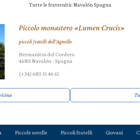
Tutte le fraternità: Navalón Spagna
Piccolo monastero «Lumen Crucis»
piccoli fratelli dell'Agnello
Hermanitos del Cordero
46811
Navalón
-
Spagna
(+34) 680 51 46 61
vicina
Tut
à
Piccole sorelle
Piccoli fratelli
Giovani
C