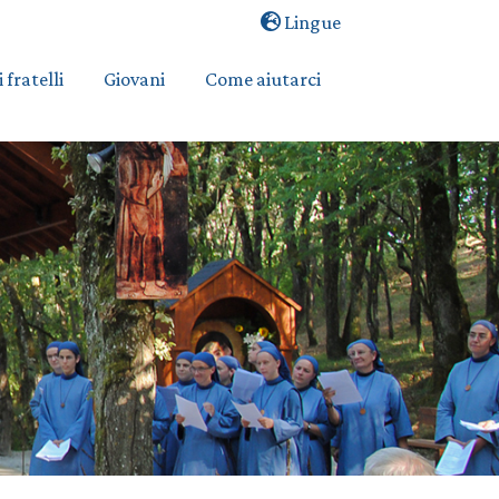
Lingue
i fratelli
Giovani
Come aiutarci