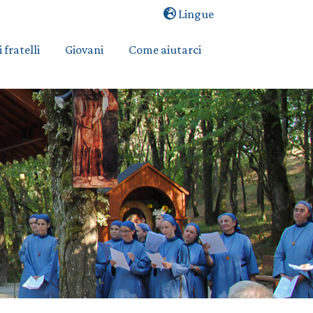
Lingue
i fratelli
Giovani
Come aiutarci