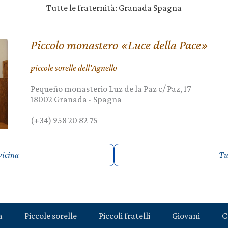
Tutte le fraternità: Granada Spagna
Piccolo monastero «Luce della Pace»
piccole sorelle dell'Agnello
Pequeño monasterio Luz de la Paz c/ Paz, 17
18002
Granada
-
Spagna
(+34) 958 20 82 75
vicina
Tut
à
Piccole sorelle
Piccoli fratelli
Giovani
C