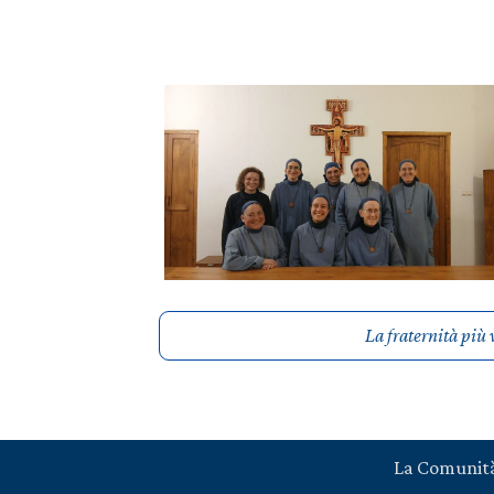
La fraternità più 
La Comunit