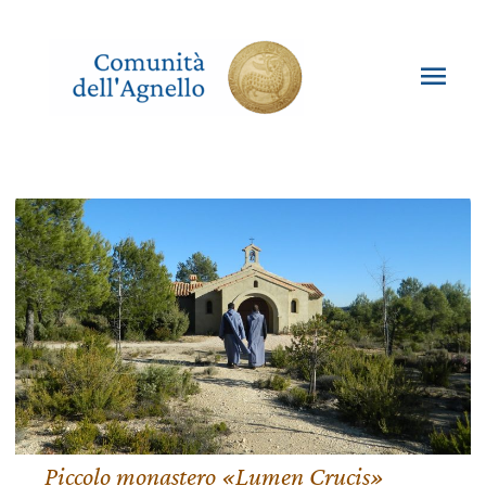
Vai
al
contenuto
Men
princ
Piccolo monastero «Lumen Crucis»