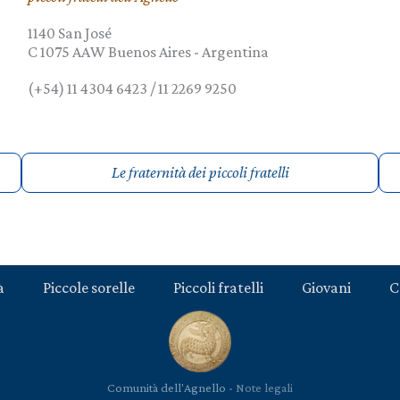
1140 San José
C 1075 AAW
Buenos Aires
-
Argentina
(+54) 11 4304 6423 / 11 2269 9250
Le fraternità dei piccoli fratelli
à
Piccole sorelle
Piccoli fratelli
Giovani
C
Comunità dell'Agnello -
Note legali