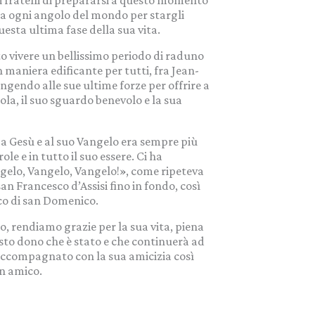
coli fratelli di prepararsi a questo momento
 da ogni angolo del mondo per stargli
sta ultima fase della sua vita.
 vivere un bellissimo periodo di raduno
n maniera edificante per tutti, fra Jean-
ingendo alle sue ultime forze per offrire a
ola, il suo sguardo benevolo e la sua
a Gesù e al suo Vangelo era sempre più
role e in tutto il suo essere. Ci ha
gelo, Vangelo, Vangelo!», come ripeteva
san Francesco d’Assisi fino in fondo, così
co di san Domenico.
o, rendiamo grazie per la sua vita, piena
esto dono che è stato e che continuerà ad
 accompagnato con la sua amicizia così
un amico.