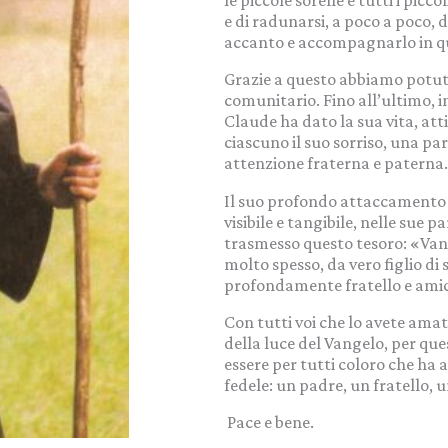
le piccole sorelle e tutti i pic
e di radunarsi, a poco a poco,
accanto e accompagnarlo in que
Grazie a questo abbiamo potuto
comunitario. Fino all’ultimo, i
Claude ha dato la sua vita, att
ciascuno il suo sorriso, una par
attenzione fraterna e paterna.
Il suo profondo attaccamento 
visibile e tangibile, nelle sue pa
trasmesso questo tesoro: «Van
molto spesso, da vero figlio di 
profondamente fratello e ami
Con tutti voi che lo avete amat
della luce del Vangelo, per qu
essere per tutti coloro che ha
fedele: un padre, un fratello, 
Pace e bene.